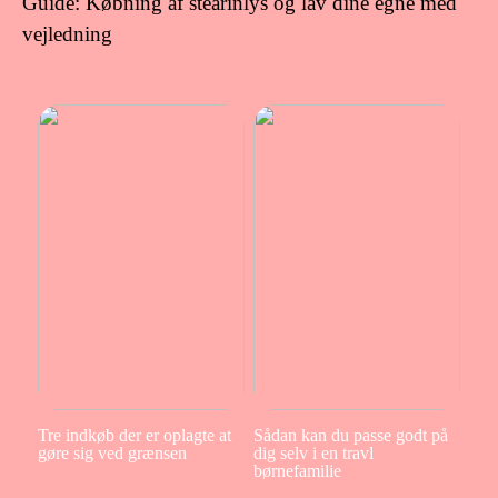
Guide: Købning af stearinlys og lav dine egne med
vejledning
Tre indkøb der er oplagte at
Sådan kan du passe godt på
gøre sig ved grænsen
dig selv i en travl
børnefamilie