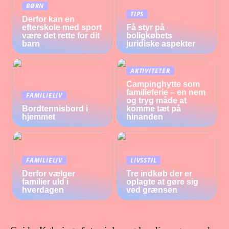
BØRN
TIPS
Derfor kan en
efterskole med sport
Få styr på
være det rette for dit
boligkøbets
barn
juridiske aspekter
AKTIVITETER
Campinghytte som
familieferie – en nem
FAMILIELIV
og tryg måde at
Bordtennisbord i
komme tæt på
hjemmet
hinanden
FAMILIELIV
LIVSSTIL
Derfor vælger
Tre indkøb der er
familier uld i
oplagte at gøre sig
hverdagen
ved grænsen