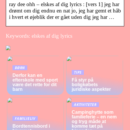
ray dee ohh – elskes af dig lyrics : [vers 1] jeg har
drømt om dig endnu en nat jo, jeg har gemt et håb
i hvert et øjeblik der er gået uden dig jeg har …
Keywords: elskes af dig lyrics
BØRN
TIPS
Derfor kan en
efterskole med sport
Få styr på
være det rette for dit
boligkøbets
barn
juridiske aspekter
AKTIVITETER
Campinghytte som
familieferie – en nem
FAMILIELIV
og tryg måde at
Bordtennisbord i
komme tæt på