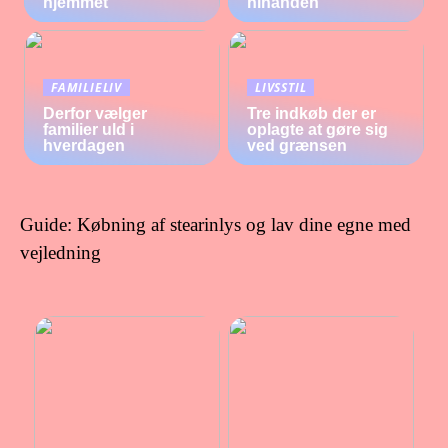
hjemmet
hinanden
FAMILIELIV
LIVSSTIL
Derfor vælger
Tre indkøb der er
familier uld i
oplagte at gøre sig
hverdagen
ved grænsen
Guide: Købning af stearinlys og lav dine egne med
vejledning