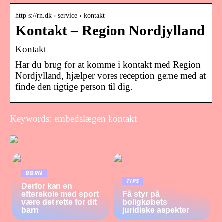
http s://rn.dk › service › kontakt
Kontakt – Region Nordjylland
Kontakt
Har du brug for at komme i kontakt med Region
Nordjylland, hjælper vores reception gerne med at
finde den rigtige person til dig.
Keywords: embedslægen kontakt
BØRN
TIPS
Derfor kan en
efterskole med sport
Få styr på
være det rette for dit
boligkøbets
barn
juridiske aspekter