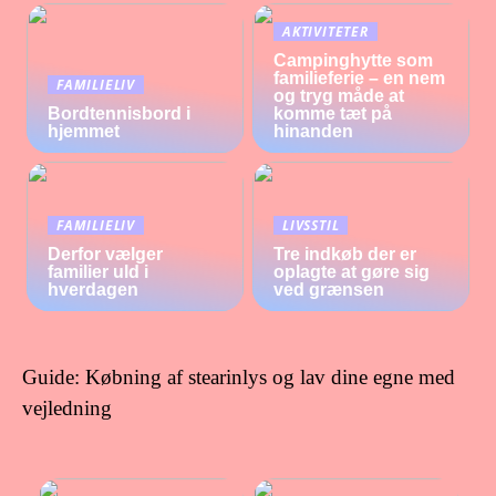
AKTIVITETER
Campinghytte som
familieferie – en nem
FAMILIELIV
og tryg måde at
Bordtennisbord i
komme tæt på
hjemmet
hinanden
FAMILIELIV
LIVSSTIL
Derfor vælger
Tre indkøb der er
familier uld i
oplagte at gøre sig
hverdagen
ved grænsen
Guide: Købning af stearinlys og lav dine egne med
vejledning