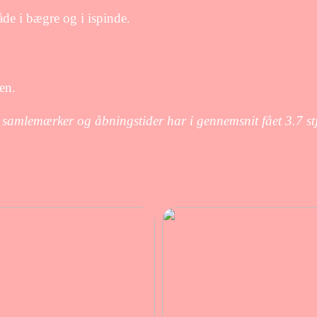
åde i bægre og i ispinde.
en.
t, samlemærker og åbningstider har i gennemsnit fået
3.7
st