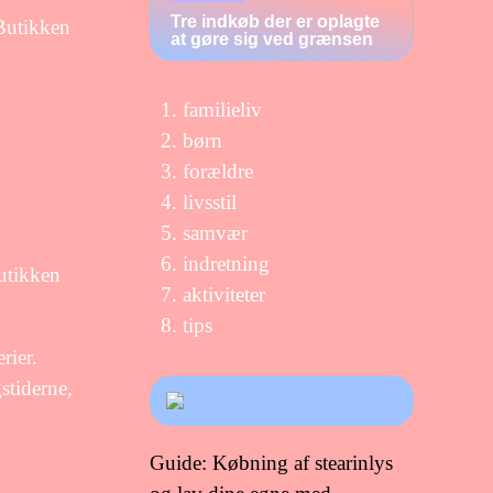
Tre indkøb der er oplagte
 Butikken
at gøre sig ved grænsen
familieliv
børn
forældre
livsstil
samvær
indretning
butikken
aktiviteter
tips
rier.
stiderne,
Guide: Købning af stearinlys