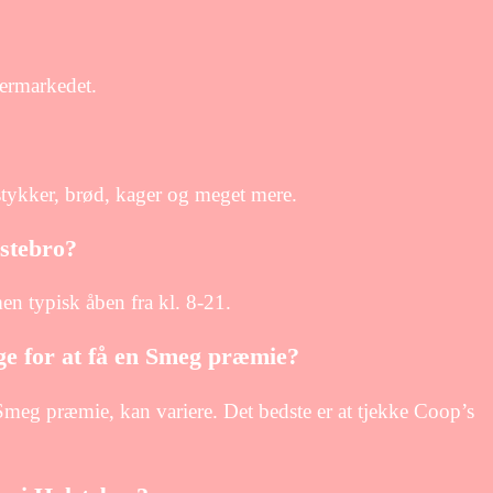
permarkedet.
tykker, brød, kager og meget mere.
lstebro?
en typisk åben fra kl. 8-21.
e for at få en Smeg præmie?
 Smeg præmie, kan variere. Det bedste er at tjekke Coop’s