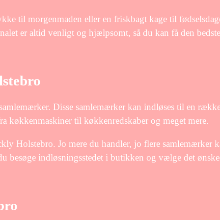
ykke til morgenmaden eller en friskbagt kage til fødselsda
nalet er altid venligt og hjælpsomt, så du kan få den bedst
stebro
samlemærker. Disse samlemærker kan indløses til en rækk
t fra køkkenmaskiner til køkkenredskaber og meget mere.
ckly Holstebro. Jo mere du handler, jo flere samlemærker 
du besøge indløsningsstedet i butikken og vælge det ønsk
bro