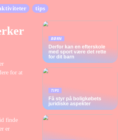
aktiviteter
tips
ærker
BØRN
Derfor kan en efterskole
med sport være det rette
for dit barn
er
ere for at
TIPS
Få styr på boligkøbets
juridiske aspekter
id finde
er er