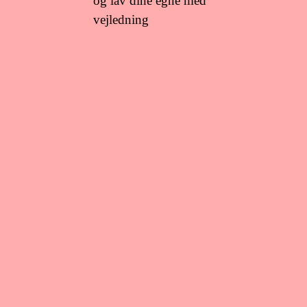
og lav dine egne med
vejledning