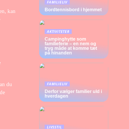
FAMILIELIV
Bordtennisbord i hjemmet
gen, kan
e
AKTIVITETER
Campinghytte som
familieferie – en nem og
tryg måde at komme tæt
på hinanden
e
kan du
FAMILIELIV
Derfor vælger familier uld i
ede
hverdagen
LIVSSTIL