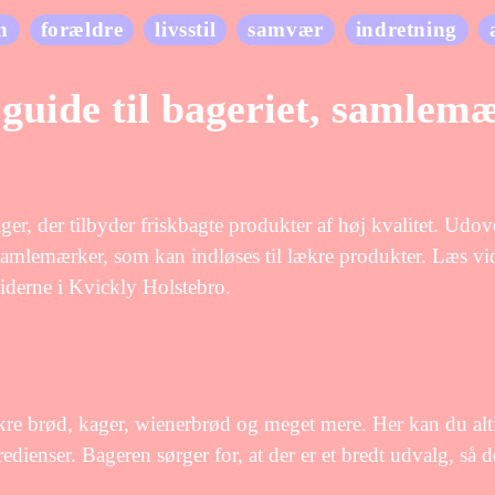
n
forældre
livsstil
samvær
indretning
guide til bageriet, samlem
ger, der tilbyder friskbagte produkter af høj kvalitet. Udov
samlemærker, som kan indløses til lækre produkter. Læs vid
tiderne i Kvickly Holstebro.
ækre brød, kager, wienerbrød og meget mere. Her kan du alt
redienser. Bageren sørger for, at der er et bredt udvalg, så d