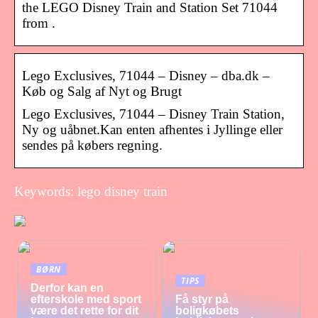
the LEGO Disney Train and Station Set 71044
from .
Lego Exclusives, 71044 – Disney – dba.dk –
Køb og Salg af Nyt og Brugt
Lego Exclusives, 71044 – Disney Train Station,
Ny og uåbnet.Kan enten afhentes i Jyllinge eller
sendes på købers regning.
Keywords: lego disney train
BØRN
TIPS
Derfor kan en
efterskole med sport
Få styr på
være det rette for dit
boligkøbets