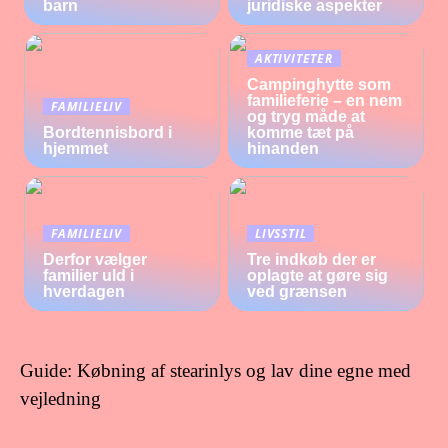
barn
juridiske aspekter
AKTIVITETER
Campinghytte som
familieferie – en nem
FAMILIELIV
og tryg måde at
Bordtennisbord i
komme tæt på
hjemmet
hinanden
FAMILIELIV
LIVSSTIL
Derfor vælger
Tre indkøb der er
familier uld i
oplagte at gøre sig
hverdagen
ved grænsen
Guide: Købning af stearinlys og lav dine egne med
vejledning