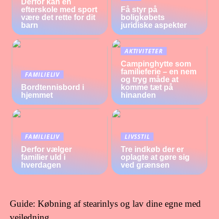
Derfor kan en
efterskole med sport
Få styr på
være det rette for dit
boligkøbets
barn
juridiske aspekter
AKTIVITETER
Campinghytte som
familieferie – en nem
FAMILIELIV
og tryg måde at
Bordtennisbord i
komme tæt på
hjemmet
hinanden
FAMILIELIV
LIVSSTIL
Derfor vælger
Tre indkøb der er
familier uld i
oplagte at gøre sig
hverdagen
ved grænsen
Guide: Købning af stearinlys og lav dine egne med
vejledning