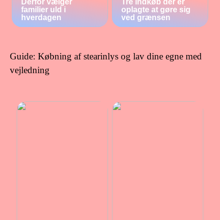
Derfor vælger
Tre indkøb der er
familier uld i
oplagte at gøre sig
hverdagen
ved grænsen
Guide: Købning af stearinlys og lav dine egne med
vejledning