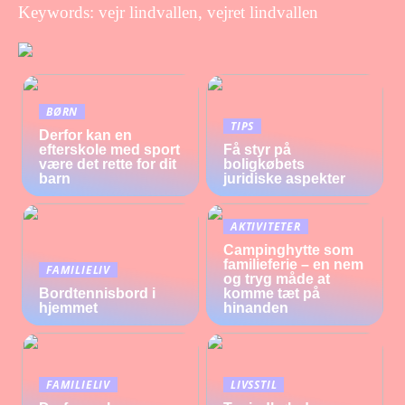
Keywords: vejr lindvallen, vejret lindvallen
BØRN
TIPS
Derfor kan en
efterskole med sport
Få styr på
være det rette for dit
boligkøbets
barn
juridiske aspekter
AKTIVITETER
Campinghytte som
familieferie – en nem
FAMILIELIV
og tryg måde at
Bordtennisbord i
komme tæt på
hjemmet
hinanden
FAMILIELIV
LIVSSTIL