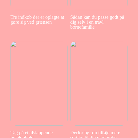
Tre indkøb der er oplagte at
Sådan kan du passe godt på
gøre sig ved grænsen
dig selv i en travl
børnefamilie
Tag på et afslappende
Derfor bør du tilføje mere
hotelophold
sort tøj til din garderobe