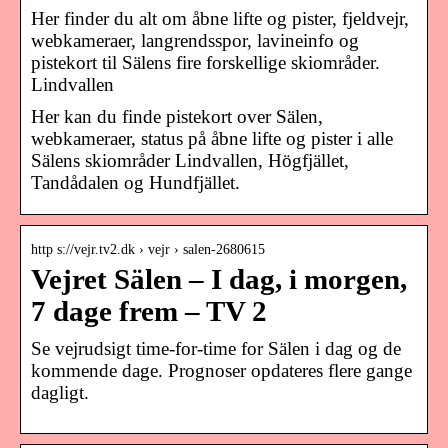
Her finder du alt om åbne lifte og pister, fjeldvejr,
webkameraer, langrendsspor, lavineinfo og
pistekort til Sälens fire forskellige skiområder.
Lindvallen
Her kan du finde pistekort over Sälen,
webkameraer, status på åbne lifte og pister i alle
Sälens skiområder Lindvallen, Högfjället,
Tandådalen og Hundfjället.
http s://vejr.tv2.dk › vejr › salen-2680615
Vejret Sälen – I dag, i morgen,
7 dage frem – TV 2
Se vejrudsigt time-for-time for Sälen i dag og de
kommende dage. Prognoser opdateres flere gange
dagligt.