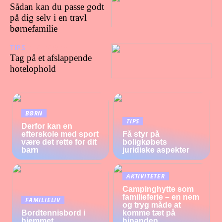
Sådan kan du passe godt
på dig selv i en travl
børnefamilie
TIPS
21/12/2023
Tag på et afslappende
hotelophold
BØRN
TIPS
Derfor kan en
efterskole med sport
Få styr på
være det rette for dit
boligkøbets
barn
juridiske aspekter
AKTIVITETER
Campinghytte som
familieferie – en nem
FAMILIELIV
og tryg måde at
Bordtennisbord i
komme tæt på
hjemmet
hinanden