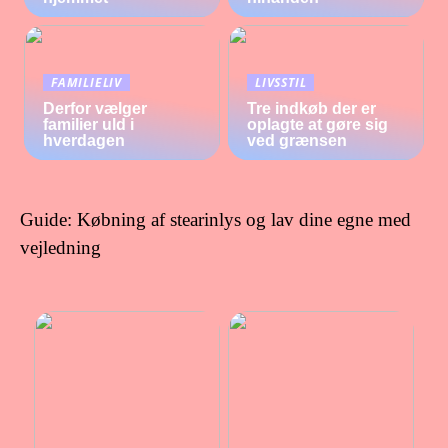
FAMILIELIV
LIVSSTIL
Derfor vælger
Tre indkøb der er
familier uld i
oplagte at gøre sig
hverdagen
ved grænsen
Guide: Købning af stearinlys og lav dine egne med
vejledning