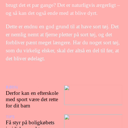
brugt det et par gange? Det er naturligvis ærgerligt –
og så kan det også ende med at blive dyrt.
Dette er endnu en god grund til at have sort tøj. Det
er nemlig nemt at fjerne pletter på sort tøj, og det
forbliver pænt meget længere. Har du noget sort tøj,
som du virkelig elsker, skal der altså en del til før, at
det bliver ødelagt.
BØRN
23/03/2026
Derfor kan en efterskole
med sport være det rette
for dit barn
TIPS
16/02/2026
Få styr på boligkøbets