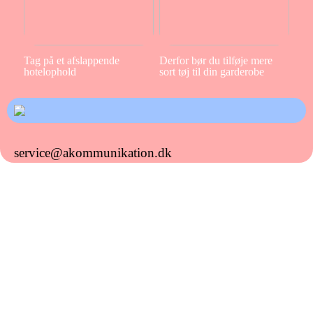
Tag på et afslappende
Derfor bør du tilføje mere
hotelophold
sort tøj til din garderobe
service@akommunikation.dk