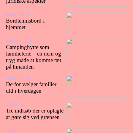
juridiske aspekter
FAMILIELIV
12/12/2025
Bordtennisbord i
hjemmet
AKTIVITETER
18/08/2025
Campinghytte som
familieferie – en nem og
tryg måde at komme tæt
på hinanden
FAMILIELIV
04/08/2025
Derfor vælger familier
uld i hverdagen
LIVSSTIL
23/04/2025
Tre indkøb der er oplagte
at gøre sig ved grænsen
TIPS
21/12/2023