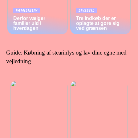
FAMILIELIV
LIVSSTIL
Derfor vælger
Tre indkøb der er
familier uld i
oplagte at gøre sig
hverdagen
ved grænsen
Guide: Købning af stearinlys og lav dine egne med
vejledning