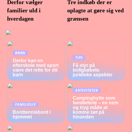
Derfor vælger
Tre indkøb der er
familier uld i
oplagte at gøre sig ved
hverdagen
grænsen
BØRN
TIPS
Derfor kan en
efterskole med sport
Få styr på
være det rette for dit
boligkøbets
barn
juridiske aspekter
AKTIVITETER
Campinghytte som
familieferie – en nem
FAMILIELIV
og tryg måde at
Bordtennisbord i
komme tæt på
hjemmet
hinanden